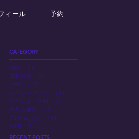
フィール
予約
CATEGORY
雑誌
（1）
1件の記事
取材関連
（9）
9件の記事
radio
（17）
17件の記事
カウンセリング
（26）
26件の記事
イベント・企画
（5）
5件の記事
毎月の運勢
（12）
12件の記事
こぼればなし
（14）
14件の記事
WEB
（2）
2件の記事
RECENT POSTS