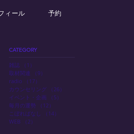
フィール
予約
CATEGORY
雑誌
（1）
1件の記事
取材関連
（9）
9件の記事
radio
（17）
17件の記事
カウンセリング
（26）
26件の記事
イベント・企画
（5）
5件の記事
毎月の運勢
（12）
12件の記事
こぼればなし
（14）
14件の記事
WEB
（2）
2件の記事