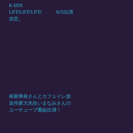
K-MIX
LIFE!LIFE!LIFE! 6/5出演
決定。
林家希林さんとカフェイレ放
送作家大先生いまなみさんの
ユーチューブ番組出演！