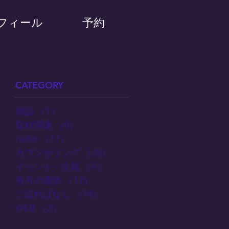
フィール
予約
CATEGORY
雑誌
（1）
1件の記事
取材関連
（9）
9件の記事
radio
（17）
17件の記事
カウンセリング
（26）
26件の記事
イベント・企画
（5）
5件の記事
毎月の運勢
（12）
12件の記事
こぼればなし
（14）
14件の記事
WEB
（2）
2件の記事