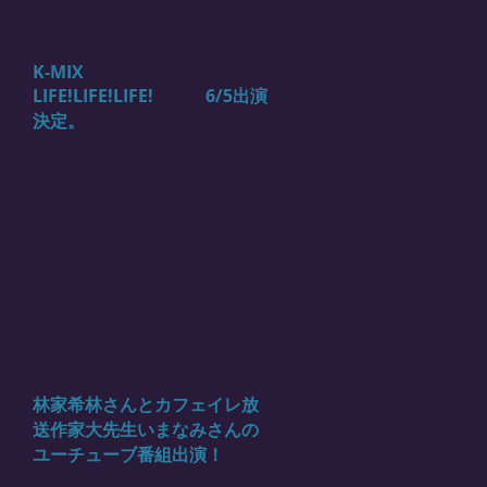
K-MIX
LIFE!LIFE!LIFE! 6/5出演
決定。
林家希林さんとカフェイレ放
送作家大先生いまなみさんの
ユーチューブ番組出演！