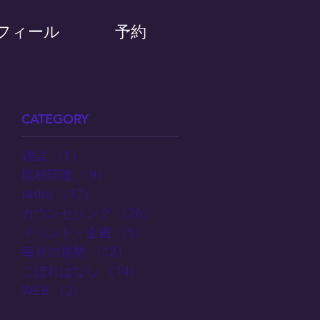
フィール
予約
CATEGORY
雑誌
（1）
1件の記事
取材関連
（9）
9件の記事
radio
（17）
17件の記事
カウンセリング
（26）
26件の記事
イベント・企画
（5）
5件の記事
毎月の運勢
（12）
12件の記事
こぼればなし
（14）
14件の記事
WEB
（2）
2件の記事