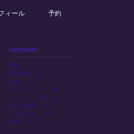
フィール
予約
CATEGORY
雑誌
（1）
1件の記事
取材関連
（9）
9件の記事
radio
（17）
17件の記事
カウンセリング
（26）
26件の記事
イベント・企画
（5）
5件の記事
毎月の運勢
（12）
12件の記事
こぼればなし
（14）
14件の記事
WEB
（2）
2件の記事