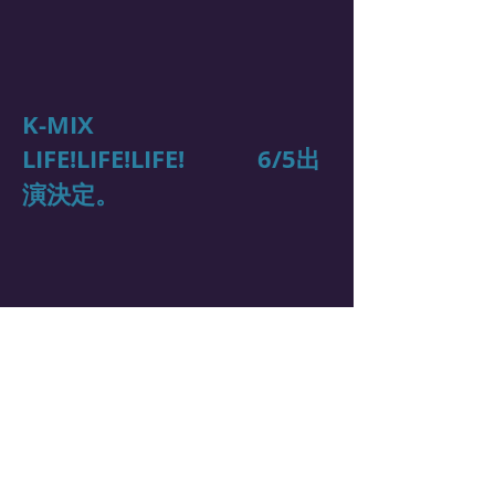
K-MIX
LIFE!LIFE!LIFE! 6/5出
演決定。