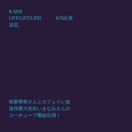
K-MIX
LIFE!LIFE!LIFE! 6/5出演
決定。
林家希林さんとカフェイレ放
送作家大先生いまなみさんの
ユーチューブ番組出演！