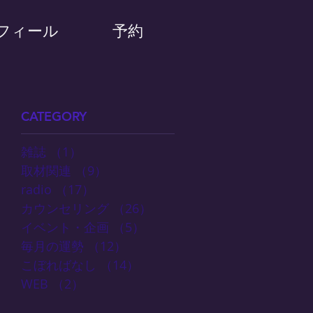
フィール
予約
CATEGORY
雑誌
（1）
1件の記事
取材関連
（9）
9件の記事
radio
（17）
17件の記事
カウンセリング
（26）
26件の記事
イベント・企画
（5）
5件の記事
毎月の運勢
（12）
12件の記事
こぼればなし
（14）
14件の記事
WEB
（2）
2件の記事