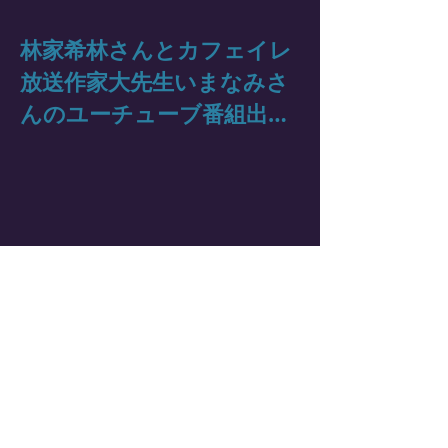
林家希林さんとカフェイレ
放送作家大先生いまなみさ
んのユーチューブ番組出
演！
林家希林さんのユーチュー
ブにお邪魔しました！