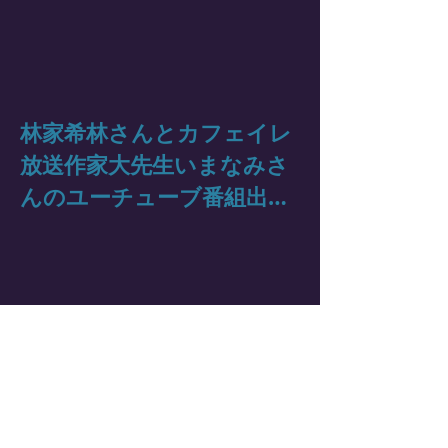
林家希林さんとカフェイレ
放送作家大先生いまなみさ
んのユーチューブ番組出
演！