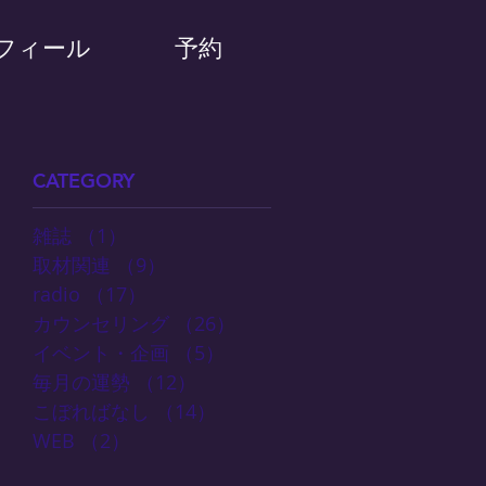
フィール
予約
CATEGORY
雑誌
（1）
1件の記事
取材関連
（9）
9件の記事
radio
（17）
17件の記事
カウンセリング
（26）
26件の記事
イベント・企画
（5）
5件の記事
毎月の運勢
（12）
12件の記事
こぼればなし
（14）
14件の記事
WEB
（2）
2件の記事