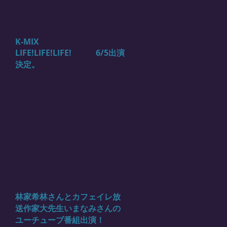
K-MIX
LIFE!LIFE!LIFE! 6/5出演
決定。
林家希林さんとカフェイレ放
送作家大先生いまなみさんの
ユーチューブ番組出演！