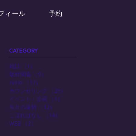
フィール
予約
CATEGORY
雑誌
（1）
1件の記事
取材関連
（9）
9件の記事
radio
（17）
17件の記事
カウンセリング
（26）
26件の記事
イベント・企画
（5）
5件の記事
毎月の運勢
（12）
12件の記事
こぼればなし
（14）
14件の記事
WEB
（2）
2件の記事