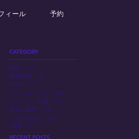
フィール
予約
CATEGORY
雑誌
（1）
1件の記事
取材関連
（9）
9件の記事
radio
（17）
17件の記事
カウンセリング
（26）
26件の記事
イベント・企画
（5）
5件の記事
毎月の運勢
（12）
12件の記事
こぼればなし
（14）
14件の記事
WEB
（2）
2件の記事
RECENT POSTS