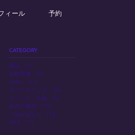
フィール
予約
CATEGORY
雑誌
（1）
1件の記事
取材関連
（9）
9件の記事
radio
（17）
17件の記事
カウンセリング
（26）
26件の記事
イベント・企画
（5）
5件の記事
毎月の運勢
（12）
12件の記事
こぼればなし
（14）
14件の記事
WEB
（2）
2件の記事