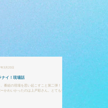
7年3月20日
ラナイ！現場話
て、番組の現場を思い起こすこと第二弾！ ス
パーかわいかったのは上戸彩さん。とてもナチ
ラルで感じの良さは忘れられない！ 当時はま
十代だったけれどすごく色っぽい方でした。
ーパーおもしろかったのは大好きな中川家とホ