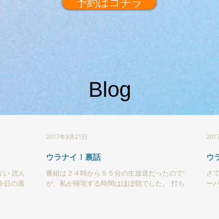
予約はコチラ
Blog
2017年3月21日
201
ウラナイ！裏話
ウ
占い 読んで
番組は２４時から５５分の生放送だったのです
さ
今日の過ご
が、私が帰宅する時間はほぼ朝でした。 打ち上
ー
げで毎週宴会していたわけではないですよ。 な
ュ
んと、番組OAが終わってからゲストやスタッフ
だ
の個別リーディングが延々と繰り広げられていた
ス